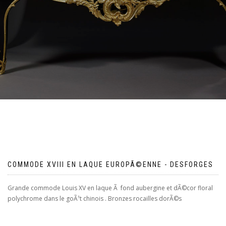
COMMODE XVIII EN LAQUE EUROPÃ©ENNE - DESFORGES
Grande commode Louis XV en laque Ã fond aubergine et dÃ©cor floral
polychrome dans le goÃ¹t chinois . Bronzes rocailles dorÃ©s