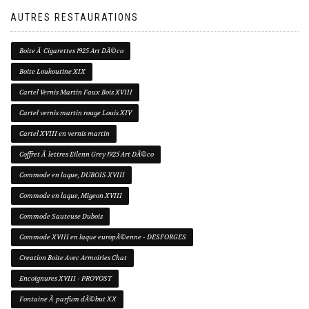
AUTRES RESTAURATIONS
Boite Ã Cigarettes 1925 Art DÃ©co
Boite Loukoutine XIX
Cartel Vernis Martin Faux Bois XVIII
Cartel vernis martin rouge Louis XIV
Cartel XVIII en vernis martin
Coffret Ã lettres Eilenn Grey 1925 Art DÃ©co
Commode en laque, DUBOIS XVIII
Commode en laque, Migeon XVIII
Commode Sauteuse Dubois
Commode XVIII en laque europÃ©enne - DESFORGES
Creation Boite Avec Armoiries Chat
Encoignures XVIII - PROVOST
Fontaine Ã parfum dÃ©but XX