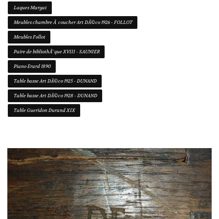
Laques Margat
Meubles chambre Ã coucher Art DÃ©co 1926 - FOLLOT
Meubles Follot
Paire de bibliothÃ¨que XVIII - SAUNIER
Piano Erard 1890
Table basse Art DÃ©co 1925 - DUNAND
Table basse Art DÃ©co 1928 - DUNAND
Table Gueridon Durand XIX